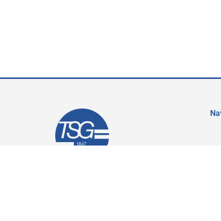
Na
Mit unseren 15 Abteilungen und ca. 1.800
Mitgliedern bieten wir ein breit gefächertes
Angebot vom Freizeit- und Gesundheitssport