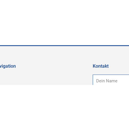
vigation
Kontakt
Name
Hauptverein
Mitglied werden
E-
Kontakt
Impressum
Mail
Nachricht
Downloads
Datenschutz
Abteilungen