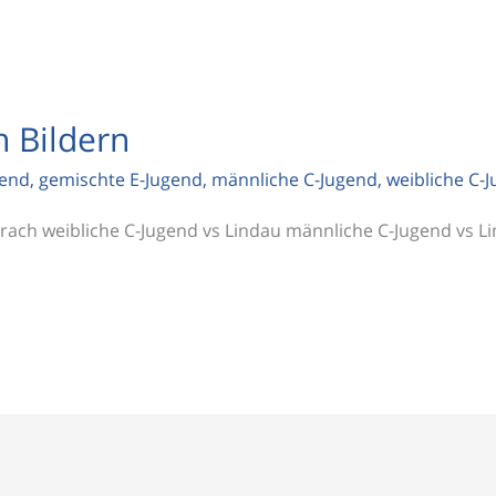
 Bildern
gend
,
gemischte E-Jugend
,
männliche C-Jugend
,
weibliche C-
erach weibliche C-Jugend vs Lindau männliche C-Jugend vs 