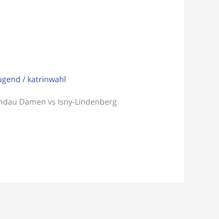
Jugend
/
katrinwahl
Lindau Damen vs Isny-Lindenberg