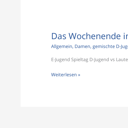
Das Wochenende in
Das
Wochenende
Allgemein
,
Damen
,
gemischte D-Ju
in
Bildern
E-Jugend Spieltag D-Jugend vs Laut
Weiterlesen »