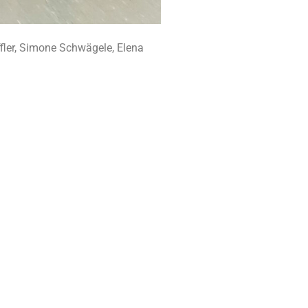
öffler, Simone Schwägele, Elena
enktag
n unserer TSG Leutkirch
e liebgewonnene
m Schenktag des ...