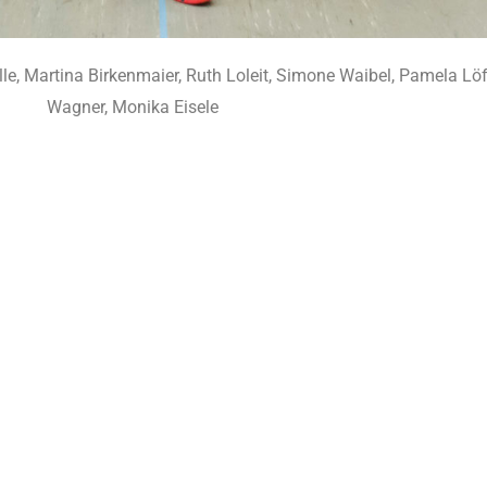
hille, Martina Birkenmaier, Ruth Loleit, Simone Waibel, Pamela L
Wagner, Monika Eisele
Allgemein
TSG-Handballerinnen schenken Zeit am Sch
Schon zum fünften Mal halfen Handballerinne
beim Leutkircher Schenktag. Es ist schon ein
Tradition, dass einige Handballerinnen bei de