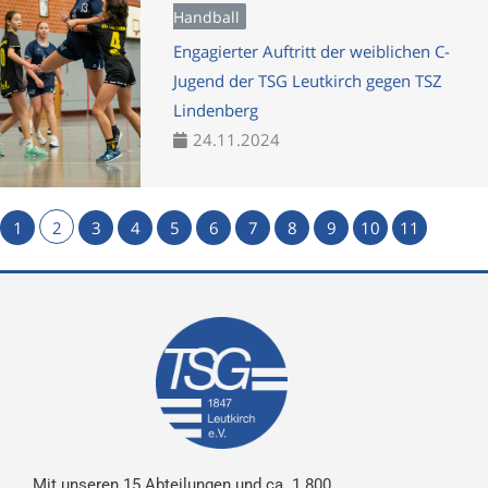
Handball
Engagierter Auftritt der weiblichen C-
Jugend der TSG Leutkirch gegen TSZ
Lindenberg
24.11.2024
1
2
3
4
5
6
7
8
9
10
11
Mit unseren 15 Abteilungen und ca. 1.800