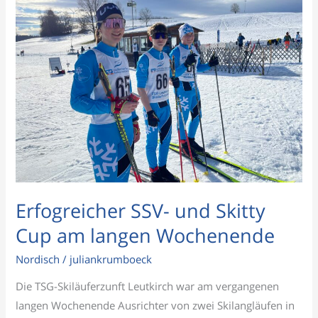
und
Skitty
Cup
am
langen
Wochenende
Erfogreicher SSV- und Skitty
Cup am langen Wochenende
Nordisch
/
juliankrumboeck
Die TSG-Skiläuferzunft Leutkirch war am vergangenen
langen Wochenende Ausrichter von zwei Skilangläufen in