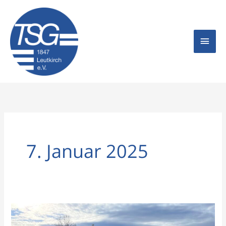
Zum
Hau
Inhalt
springen
7. Januar 2025
Erfogreicher
SSV-