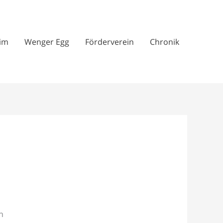
im
Wenger Egg
Förderverein
Chronik
h