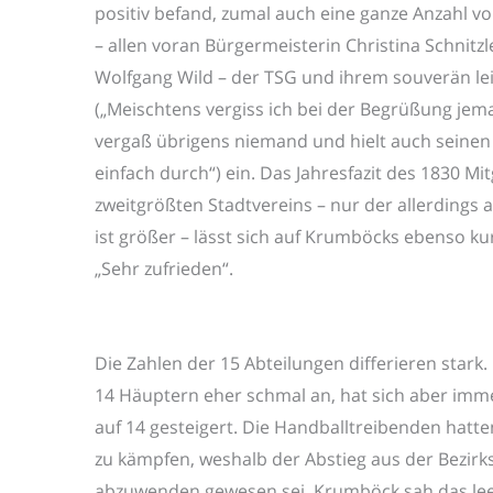
positiv befand, zumal auch eine ganze Anzahl 
– allen voran Bürgermeisterin Christina Schnitz
Wolfgang Wild – der TSG und ihrem souverän le
(„Meischtens vergiss ich bei der Begrüßung je
vergaß übrigens niemand und hielt auch seinen V
einfach durch“) ein. Das Jahresfazit des 1830 M
zweitgrößten Stadtvereins – nur der allerdings 
ist größer – lässt sich auf Krumböcks ebenso ku
„Sehr zufrieden“.
Die Zahlen der 15 Abteilungen differieren stark.
14 Häuptern eher schmal an, hat sich aber imme
auf 14 gesteigert. Die Handballtreibenden hatt
zu kämpfen, weshalb der Abstieg aus der Bezirksl
abzuwenden gewesen sei. Krumböck sah das leere