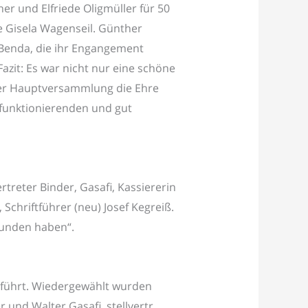
 und Elfriede Oligmüller für 50
ue Gisela Wagenseil. Günther
Benda, die ihr Engangement
Fazit: Es war nicht nur eine schöne
der Hauptversammlung die Ehre
 funktionierenden und gut
treter Binder, Gasafi, Kassiererin
 Schriftführer (neu) Josef Kegreiß.
funden haben“.
führt. Wiedergewählt wurden
 und Walter Gasafi, stellvertr.