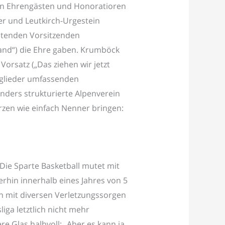
von Ehrengästen und Honoratioren
ler und Leutkirch-Urgestein
itenden Vorsitzenden
mand“) die Ehre gaben. Krumböck
orsatz („Das ziehen wir jetzt
itglieder umfassenden
anders strukturierte Alpenverein
rzen wie einfach Nenner bringen:
 Die Sparte Basketball mutet mit
rhin innerhalb eines Jahres von 5
en mit diversen Verletzungssorgen
iga letztlich nicht mehr
 Glas halbvoll: „Aber es kann ja