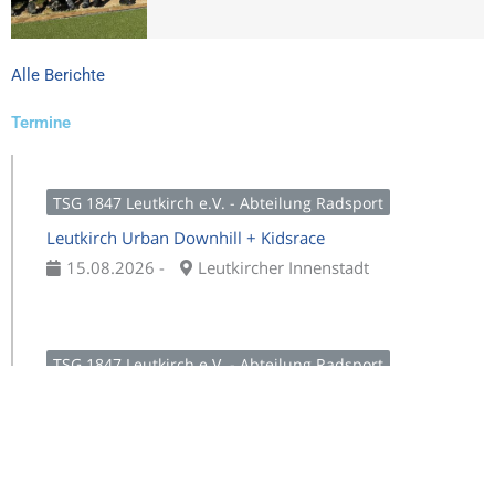
Alle Berichte
Termine
TSG 1847 Leutkirch e.V. - Abteilung Radsport
Leutkirch Urban Downhill + Kidsrace
15.08.2026 -
Leutkircher Innenstadt
TSG 1847 Leutkirch e.V. - Abteilung Radsport
4. Vale-Kegreiß-Gedächtnisrennen um den VBAO-
Cup „Rund um die Bergschmiede“
12.09.2026 -
Leutkirch - Wuchzenhofen