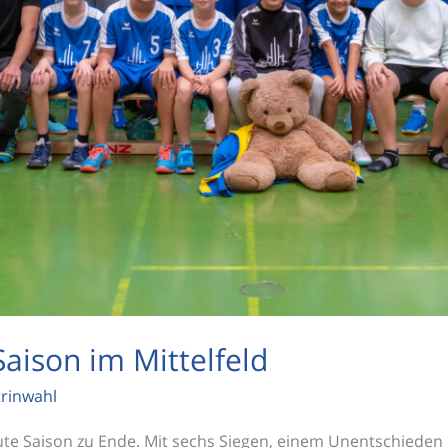
aison im Mittelfeld
trinwahl
 gute Saison zu Ende. Mit sechs Siegen, einem Unentschieden