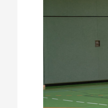
Jugend
verliert
Handballkrimi