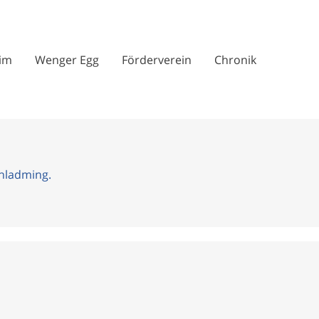
im
Wenger Egg
Förderverein
Chronik
hladming.