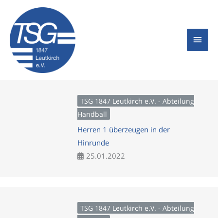
Zum
Hau
Inhalt
springen
TSG 1847 Leutkirch e.V. - Abteilung
Handball
Herren 1 überzeugen in der
Hinrunde
25.01.2022
TSG 1847 Leutkirch e.V. - Abteilung