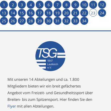
1
2
3
4
5
6
7
8
9
10
11
12
13
14
15
16
17
18
19
20
21
22
23
24
25
26
27
28
29
30
31
32
33
34
Mit unseren 14 Abteilungen und ca. 1.800
Mitgliedern bieten wir ein breit gefächertes
Angebot vom Freizeit- und Gesundheitssport über
Breiten- bis zum Spitzensport. Hier finden Sie den
Flyer
mit allen Abteilungen.